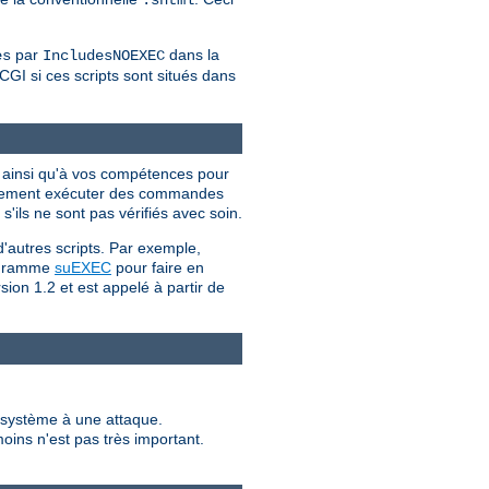
par
dans la
es
IncludesNOEXEC
CGI si ces scripts sont situés dans
I ainsi qu'à vos compétences pour
iellement exécuter des commandes
'ils ne sont pas vérifiés avec soin.
d'autres scripts. Par exemple,
programme
suEXEC
pour faire en
sion 1.2 et est appelé à partir de
e système à une attaque.
moins n'est pas très important.