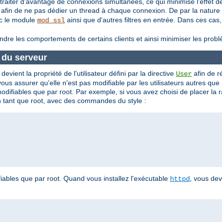
aiter d'avantage de connexions simultanées, ce qui minimise l'effet de
 afin de ne pas dédier un thread à chaque connexion. De par la nature
ec le module
ainsi que d'autres filtres en entrée. Dans ces c
mod_ssl
indre les comportements de certains clients et ainsi minimiser les pro
e du serveur
evient la propriété de l'utilisateur défini par la directive
afin de 
User
s assurer qu'elle n'est pas modifiable par les utilisateurs autres que
modifiables que par root. Par exemple, si vous avez choisi de placer la
 en tant que root, avec des commandes du style :
iables que par root. Quand vous installez l'exécutable
, vous de
httpd