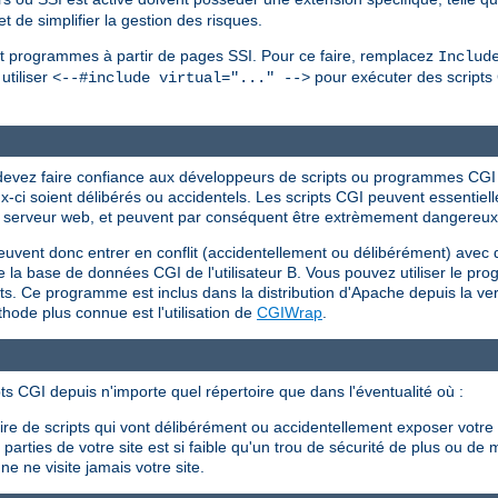
 de simplifier la gestion des risques.
s et programmes à partir de pages SSI. Pour ce faire, remplacez
Includ
utiliser
pour exécuter des scripts 
<--#include virtual="..." -->
s devez faire confiance aux développeurs de scripts ou programmes CG
eux-ci soient délibérés ou accidentels. Les scripts CGI peuvent essent
r du serveur web, et peuvent par conséquent être extrèmement dangereux s
peuvent donc entrer en conflit (accidentellement ou délibérément) avec 
 efface la base de données CGI de l'utilisateur B. Vous pouvez utiliser le 
ents. Ce programme est inclus dans la distribution d'Apache depuis la ver
ode plus connue est l'utilisation de
CGIWrap
.
ts CGI depuis n'importe quel répertoire que dans l'éventualité où :
crire de scripts qui vont délibérément ou accidentellement exposer votr
arties de votre site est si faible qu'un trou de sécurité de plus ou de 
e ne visite jamais votre site.