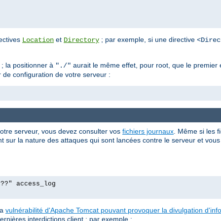
rectives
et
; par exemple, si une directive
Location
Directory
<Direc
; la positionner à
aurait le même effet, pour root, que le premie
"./"
r de configuration de votre serveur :
votre serveur, vous devez consulter vos
fichiers journaux
. Même si les f
 sur la nature des attaques qui sont lancées contre le serveur et vous p
p??" access_log
la
vulnérabilité d'Apache Tomcat pouvant provoquer la divulgation d'in
ernières interdictions client ; par exemple :