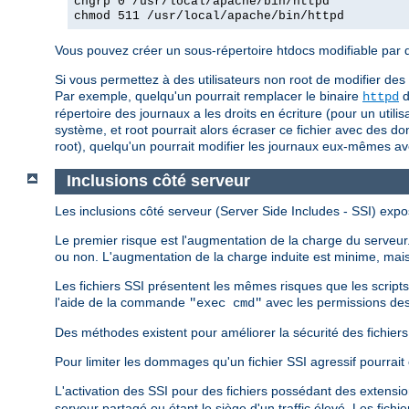
chgrp 0 /usr/local/apache/bin/httpd
chmod 511 /usr/local/apache/bin/httpd
Vous pouvez créer un sous-répertoire htdocs modifiable par d'a
Si vous permettez à des utilisateurs non root de modifier des
Par exemple, quelqu'un pourrait remplacer le binaire
d
httpd
répertoire des journaux a les droits en écriture (pour un utili
système, et root pourrait alors écraser ce fichier avec des do
root), quelqu'un pourrait modifier les journaux eux-mêmes a
Inclusions côté serveur
Les inclusions côté serveur (Server Side Includes - SSI) expo
Le premier risque est l'augmentation de la charge du serveur. 
ou non. L'augmentation de la charge induite est minime, mais 
Les fichiers SSI présentent les mêmes risques que les script
l'aide de la commande
avec les permissions des
"exec cmd"
Des méthodes existent pour améliorer la sécurité des fichiers S
Pour limiter les dommages qu'un fichier SSI agressif pourrait 
L'activation des SSI pour des fichiers possédant des extensi
serveur partagé ou étant le siège d'un traffic élevé. Les fich