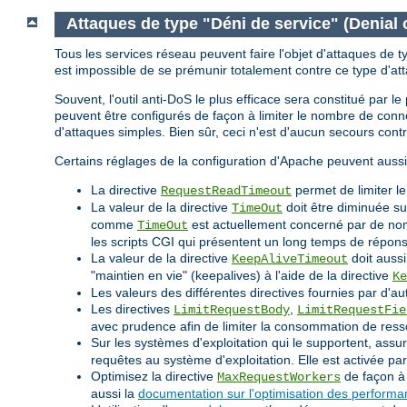
Attaques de type "Déni de service" (Denial 
Tous les services réseau peuvent faire l'objet d'attaques de t
est impossible de se prémunir totalement contre ce type d'at
Souvent, l'outil anti-DoS le plus efficace sera constitué par 
peuvent être configurés de façon à limiter le nombre de co
d'attaques simples. Bien sûr, ceci n'est d'aucun secours cont
Certains réglages de la configuration d'Apache peuvent aussi
La directive
permet de limiter l
RequestReadTimeout
La valeur de la directive
doit être diminuée su
TimeOut
comme
est actuellement concerné par de nomb
TimeOut
les scripts CGI qui présentent un long temps de répon
La valeur de la directive
doit aussi
KeepAliveTimeout
"maintien en vie" (keepalives) à l'aide de la directive
Ke
Les valeurs des différentes directives fournies par d'au
Les directives
,
LimitRequestBody
LimitRequestFie
avec prudence afin de limiter la consommation de ress
Sur les systèmes d'exploitation qui le supportent, assu
requêtes au système d'exploitation. Elle est activée p
Optimisez la directive
de façon à 
MaxRequestWorkers
aussi la
documentation sur l'optimisation des perform