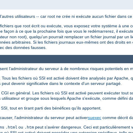
utres utilisateurs -- car root ne crée ni exécute aucun fichier dans ce
 fichiers que root écrit ou exécute, vous exposez votre système à une co
e façon à ce que la prochaine fois que vous le redémarrerez, il exécuter
sateur non root), quelqu'un pourrait remplacer un fichier journal par un l
nnées arbitraires. Si les fichiers journaux eux-mêmes ont des droits en é
vec des données fausses.
sent l'administrateur du serveur à de nombreux risques potentiels en m
Tous les fichiers où SSI est activé doivent être analysés par Apache, q
peut devenir significative dans le contexte d'un serveur partagé.
s CGI en général. Les fichiers où SSI est activé peuvent exécuter tout
 utilisateur et groupe sous lesquels Apache s'exécute, comme défini 
SI, tout en tirant parti des bénéfices qu'ils apportent.
causer, l'administrateur du serveur peut activer
suexec
comme décrit da
ons
ou
peut s'avérer dangereux. Ceci est particulièrement
.html
.htm
iers où SSI est activé doivent posséder une extension spécifique, telle q