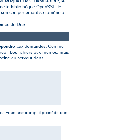
s attaques DoS. Dans le futur, le
 de la bibliothèque OpenSSL, le
as, son comportement se ramène à
blèmes de DoS.
répondre aux demandes. Comme
 root. Les fichiers eux-mêmes, mais
 racine du serveur dans
vez vous assurer qu'il possède des