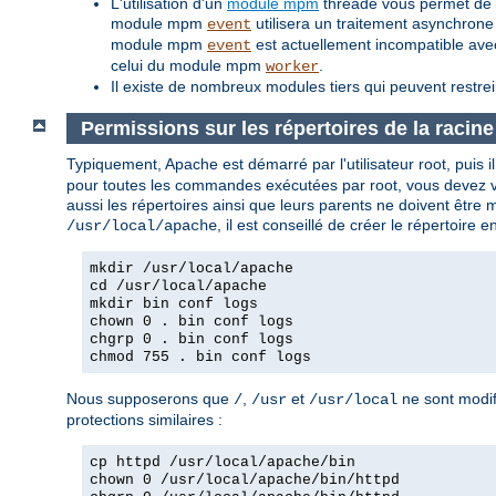
L'utilisation d'un
module mpm
threadé vous permet de tr
module mpm
utilisera un traitement asynchrone
event
module mpm
est actuellement incompatible av
event
celui du module mpm
.
worker
Il existe de nombreux modules tiers qui peuvent restre
Permissions sur les répertoires de la racin
Typiquement, Apache est démarré par l'utilisateur root, puis il d
pour toutes les commandes exécutées par root, vous devez vou
aussi les répertoires ainsi que leurs parents ne doivent être 
, il est conseillé de créer le répertoire
/usr/local/apache
mkdir /usr/local/apache
cd /usr/local/apache
mkdir bin conf logs
chown 0 . bin conf logs
chgrp 0 . bin conf logs
chmod 755 . bin conf logs
Nous supposerons que
,
et
ne sont modif
/
/usr
/usr/local
protections similaires :
cp httpd /usr/local/apache/bin
chown 0 /usr/local/apache/bin/httpd