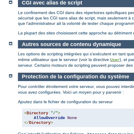
CGI avec alias de script
Le confinement des CGI dans des répertoires spécifiques perm
sécurisé que les CGI sans alias de script, mais seulement à con
que l'administrateur ait la volonté de tester chaque programm
La plupart des sites choisissent cette approche au détriment 
Autres sources de contenu dynamique
Les options de scripting intégrées qui s'exécutent en tant 
même utilisateur que le serveur (voir la directive
), et p
User
serveur. Certains moteurs de scripting peuvent proposer des re
Protection de la configuration du système
Pour contrôler étroitement votre serveur, vous pouvez interdire
vous avez configurées. Voici un moyen pour y parvenir :
Ajoutez dans le fichier de configuration du serveur
<
Directory
"/"
>
AllowOverride
None
</
Directory
>
Ceci interdit l'utilisation des fichiers
dans tous les 