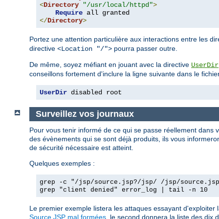
<
Directory
"/usr/local/httpd"
>
Require
</
Directory
>
Portez une attention particulière aux interactions entre les di
directive
pourra passer outre.
<Location "/">
De même, soyez méfiant en jouant avec la directive
UserDir
conseillons fortement d'inclure la ligne suivante dans le fichie
UserDir
 disabled root
Surveillez vos journaux
Pour vous tenir informé de ce qui se passe réellement dans 
des évènements qui se sont déjà produits, ils vous informeront
de sécurité nécessaire est atteint.
Quelques exemples :
grep -c "/jsp/source.jsp?/jsp/ /jsp/source.js
grep "client denied" error_log | tail -n 10
Le premier exemple listera les attaques essayant d'exploiter 
Source.JSP mal formées
, le second donnera la liste des dix d