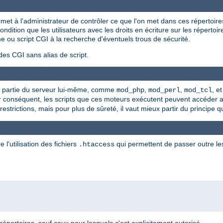
et à l'administrateur de contrôler ce que l'on met dans ces répertoir
dition que les utilisateurs avec les droits en écriture sur les répertoi
e ou script CGI à la recherche d'éventuels trous de sécurité.
des CGI sans alias de script.
que partie du serveur lui-même, comme
,
,
, e
mod_php
mod_perl
mod_tcl
ar conséquent, les scripts que ces moteurs exécutent peuvent accéder
strictions, mais pour plus de sûreté, il vaut mieux partir du principe q
 l'utilisation des fichiers
qui permettent de passer outre les
.htaccess
répertoires, sauf ceux pour lesquels c'est explicitement autorisé.