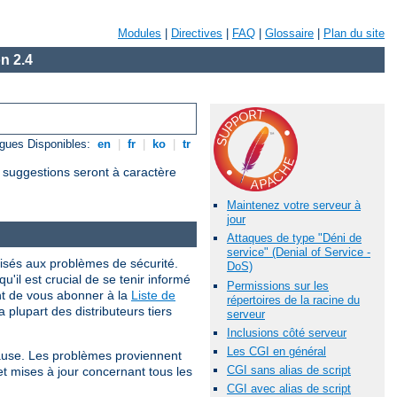
Modules
|
Directives
|
FAQ
|
Glossaire
|
Plan du site
n 2.4
gues Disponibles:
en
|
fr
|
ko
|
tr
s suggestions seront à caractère
Maintenez votre serveur à
jour
Attaques de type "Déni de
service" (Denial of Service -
isés aux problèmes de sécurité.
DoS)
qu'il est crucial de se tenir informé
Permissions sur les
nt de vous abonner à la
Liste de
répertoires de la racine du
 plupart des distributeurs tiers
serveur
Inclusions côté serveur
Les CGI en général
cause. Les problèmes proviennent
CGI sans alias de script
et mises à jour concernant tous les
CGI avec alias de script