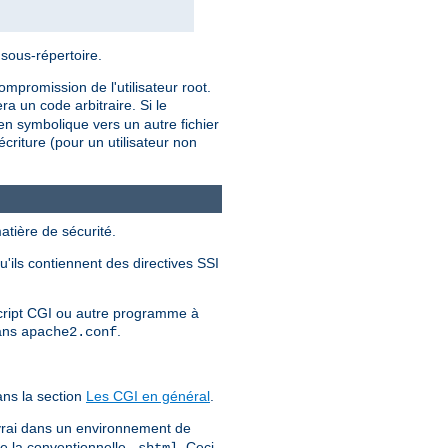
 sous-répertoire.
mpromission de l'utilisateur root.
a un code arbitraire. Si le
ien symbolique vers un autre fichier
criture (pour un utilisateur non
atière de sécurité.
u'ils contiennent des directives SSI
 script CGI ou autre programme à
dans
.
apache2.conf
ns la section
Les CGI en général
.
 vrai dans un environnement de
ue la conventionnelle
. Ceci
.shtml