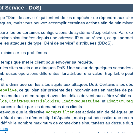
of Service - DoS)
ype "Déni de service" qui tentent de les empêcher de répondre aux clien
taques, mais vous pouvez accomplir certaines actions afin de minimiser
le pare-feu ou certaines configurations du système d'exploitation. Par ex
nnexions simultanées depuis une adresse IP ou un réseau, ce qui perm
re les attaques de type "Déni de service" distribuées (DDoS).
 minimiser les problèmes :
e temps que met le client pour envoyer sa requête.
r les sites sujets aux attaques DoS. Une valeur de quelques secondes 
reuses opérations différentes, lui attribuer une valeur trop faible p
se.
 être diminuée sur les sites sujets aux attaques DoS. Certains sites 
, ce qui bien sûr présente des inconvénients en matière de p
epAlive
tres modules et en rapport avec des délais doivent aussi être vérifiées.
,
,
, et
lds
LimitRequestFieldSize
LimitRequestLine
LimitXMLReq
ources induite par les demandes des clients.
rez-vous que la directive
est activée afin de déléguer un
AcceptFilter
ar défaut dans le démon httpd d'Apache, mais peut nécessiter une recon
définir le nombre maximum de connexions simultanées au dessus duque
ances
.