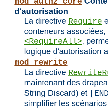
Conten
mod_authz_core
d'autorisation
La directive
e
Require
conteneurs associées
, perme
<RequireAll>
logique d'autorisation 
mod_rewrite
La directive
RewriteR
maintenant des drape
String Discard) et
[EN
simplifier les scénarios