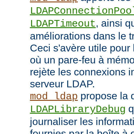
LDAPConnectionPoo
, ainsi q
LDAPTimeout
améliorations dans le t
Ceci s'avère utile pour 
où un pare-feu à mémoir
rejète les connexions i
serveur LDAP.
propose la d
mod_ldap
q
LDAPLibraryDebug
journaliser les inform
fournies par la boîte à 