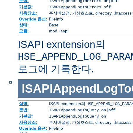
문법:
ISAPIAppendLogToErrors on|off
기본값:
ISAPIAppendLogToErrors off
사용장소:
주서버설정, 가상호스트, directory, .htaccess
Override 옵션:
FileInfo
상태:
Base
모듈:
mod_isapi
ISAPI exntension의
HSE_APPEND_LOG_PARA
로그에 기록한다.
ISAPIAppendLogTo
설명:
ISAPI exntension의
HSE_APPEND_LOG_PARA
문법:
ISAPIAppendLogToQuery on|off
기본값:
ISAPIAppendLogToQuery on
사용장소:
주서버설정, 가상호스트, directory, .htaccess
Override 옵션:
FileInfo